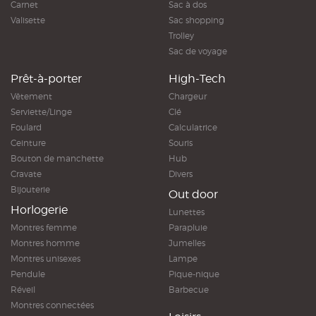
Carnet
Sac à dos
Valisette
Sac shopping
Trolley
Sac de voyage
Prêt-à-porter
High-Tech
Vêtement
Chargeur
Serviette/Linge
Clé
Foulard
Calculatrice
Ceinture
Souris
Bouton de manchette
Hub
Cravate
Divers
Bijouterie
Out door
Horlogerie
Lunettes
Montres femme
Parapluie
Montres homme
Jumelles
Montres unisexes
Lampe
Pendule
Pique-nique
Réveil
Barbecue
Montres connectées