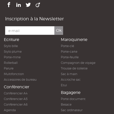
Inscription à la Newsletter
Ok
Ecriture
Maroquinerie
Stylo bille
Porte-clé
Stylo plume
Porte-carte
Porte-mine
Porte-feuille
Rollerball
Compagnon de voyage
Parure
Trousse de toilette
Multifonction
Sac à main
Accessoires de bureau
Accroche sac
Etui
Conférencier
Bagagerie
Conférencier A4
Conférencier A5
Porte document
Conférencier A6
Besace
Agenda
Sac ordinateur