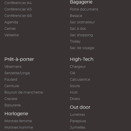
Bagagerie
Conférencier A4
Conférencier A5
Porte document
Conférencier A6
Besace
Agenda
Sac ordinateur
Carnet
Sac à dos
Valisette
Sac shopping
Trolley
Sac de voyage
Prêt-à-porter
High-Tech
Vêtement
Chargeur
Serviette/Linge
Clé
Foulard
Calculatrice
Ceinture
Souris
Bouton de manchette
Hub
Cravate
Divers
Bijouterie
Out door
Horlogerie
Lunettes
Montres femme
Parapluie
Montres homme
Jumelles