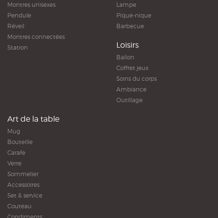
Montres unisexes
Lampe
Pendule
Pique-nique
Réveil
Barbecue
Montres connectées
Loisirs
Station
Ballon
Coffret jeux
Soins du corps
Ambiance
Outillage
Art de la table
Mug
Bouteille
Carafe
Verre
Sommelier
Accessoires
Set & service
Couteau
Condiments