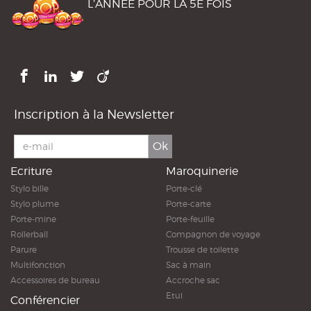
L’ANNÉE POUR LA 5E FOIS
Inscription à la Newsletter
Ok
Ecriture
Maroquinerie
Stylo bille
Porte-clé
Stylo plume
Porte-carte
Porte-mine
Porte-feuille
Rollerball
Compagnon de voyage
Parure
Trousse de toilette
Multifonction
Sac à main
Accessoires de bureau
Accroche sac
Etui
Conférencier