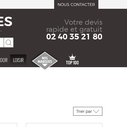
NOUS CONTACTER
ES
Votre devis
rapide et gratuit
02 40 35 21 80
DOOR
LOISIR
Trier par