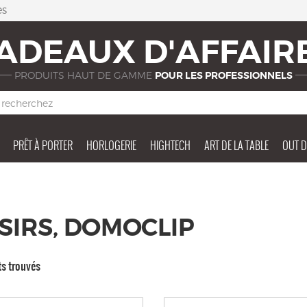
es
ADEAUX D'AFFAIR
PRODUITS HAUT DE GAMME
POUR LES PROFESSIONNELS
PRÊT À PORTER
HORLOGERIE
HIGHTECH
ART DE LA TABLE
OUT 
SIRS, DOMOCLIP
ts trouvés