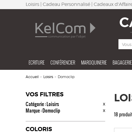
Loisirs | Cadeau Personnalisé | Cadeaux d'Affair
C
ECRITURE
CONFÉRENCIER
MAROQUINERIE
BAGAGERIE
Accueil
>
Loisirs
>
Domoclip
VOS FILTRES
LOI
Catégorie : Loisirs
x
Marque : Domoclip
x
18 produi
COLORIS