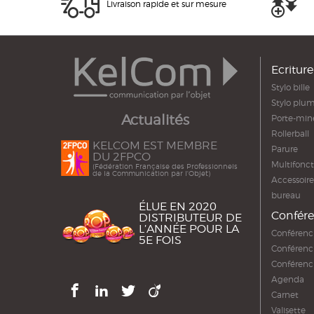
Livraison rapide et sur mesure
Ecriture
Stylo bille
Stylo plu
Actualités
Porte-min
Rollerball
KELCOM EST MEMBRE
Parure
DU 2FPCO
Multifonct
(Fédération Française des Professionnels
de la Communication par l'Objet)
Accessoire
bureau
ÉLUE EN 2020
Confére
DISTRIBUTEUR DE
L’ANNÉE POUR LA
Conférenc
5E FOIS
Conférenc
Conférenc
Agenda
Carnet
Valisette