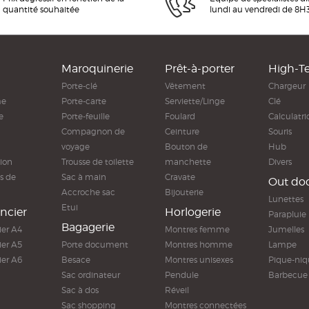
quantité souhaitée
lundi au vendredi de 8H
Maroquinerie
Prêt-à-porter
High-T
Porte-clé
Vêtement
Chargeur
me
Porte-carte
Serviette/Linge
Clé
e
Porte-feuille
Foulard
Calculatri
Compagnon de
Ceinture
Souris
voyage
Bouton de
Hub
ion
Trousse de toilette
manchette
Divers
s de
Sac à main
Cravate
Out do
Accroche sac
Bijouterie
Lunettes
Etui
ncier
Horlogerie
Parapluie
Bagagerie
ier A4
Montres femme
Jumelles
ier A5
Porte document
Montres homme
Lampe
ier A6
Besace
Montres unisexes
Pique-niq
Sac ordinateur
Pendule
Barbecue
Sac à dos
Réveil
Sac shopping
Montres connectées