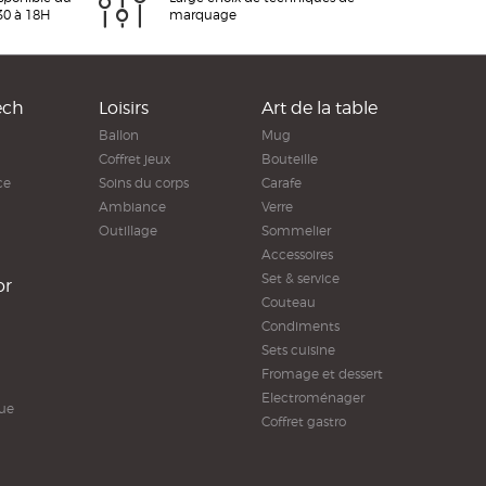
30 à 18H
marquage
ech
Loisirs
Art de la table
Ballon
Mug
Coffret jeux
Bouteille
ce
Soins du corps
Carafe
Ambiance
Verre
Outillage
Sommelier
Accessoires
Set & service
or
Couteau
Condiments
Sets cuisine
Fromage et dessert
Electroménager
ue
Coffret gastro