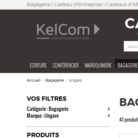
Bagagerie | Cadeau d'Entreprise | Cadeaux d'Aff
C
ECRITURE
CONFÉRENCIER
MAROQUINERIE
BAGAGERIE
Accueil
>
Bagagerie
>
Ungaro
VOS FILTRES
BA
Catégorie : Bagagerie
x
Marque : Ungaro
x
41 produi
PRODUITS