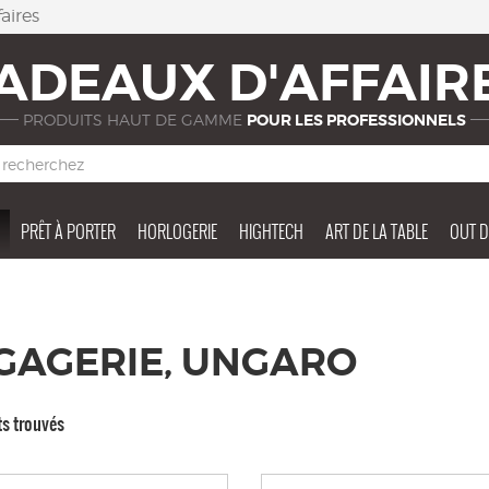
aires
ADEAUX D'AFFAIR
PRODUITS HAUT DE GAMME
POUR LES PROFESSIONNELS
PRÊT À PORTER
HORLOGERIE
HIGHTECH
ART DE LA TABLE
OUT 
GAGERIE, UNGARO
ts trouvés