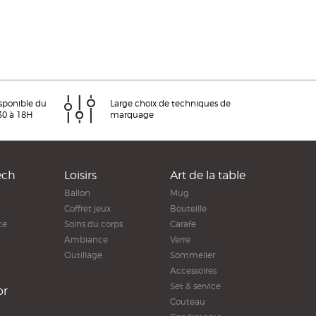
isponible du
Large choix de techniques de
30 à 18H
marquage
ech
Loisirs
Art de la table
Ballon
Mug
Coffret jeux
Bouteille
ce
Soins du corps
Carafe
Ambiance
Verre
Outillage
Sommelier
Accessoires
Set & service
or
Couteau