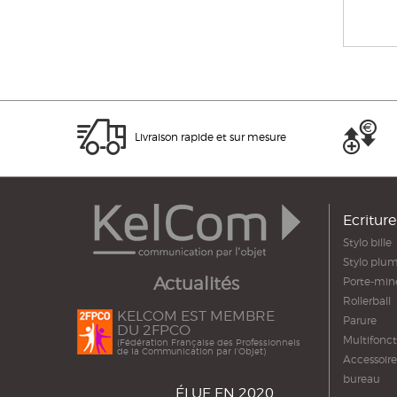
Livraison rapide et sur mesure
Ecriture
Stylo bille
Stylo plu
Actualités
Porte-min
Rollerball
KELCOM EST MEMBRE
Parure
DU 2FPCO
Multifonct
(Fédération Française des Professionnels
de la Communication par l'Objet)
Accessoire
bureau
ÉLUE EN 2020