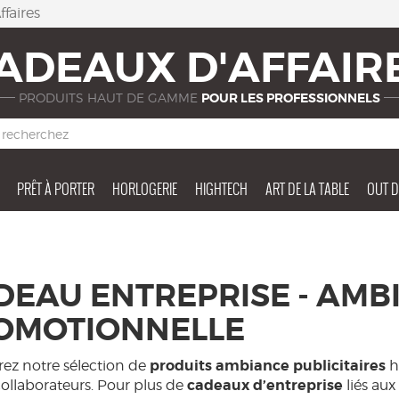
faires
ADEAUX D'AFFAIR
PRODUITS HAUT DE GAMME
POUR LES PROFESSIONNELS
PRÊT À PORTER
HORLOGERIE
HIGHTECH
ART DE LA TABLE
OUT 
DEAU ENTREPRISE - AMB
OMOTIONNELLE
produits ambiance publicitaires
ez notre sélection de
h
cadeaux d’entreprise
collaborateurs. Pour plus de
liés aux