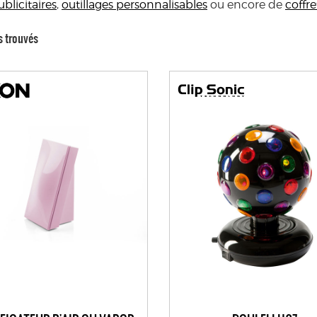
blicitaires
,
outillages personnalisables
ou encore de
coffre
s trouvés