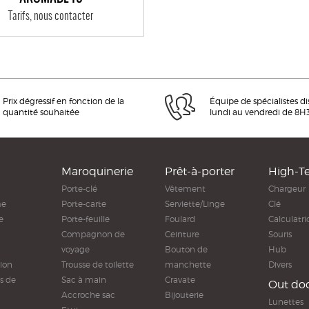
Tarifs, nous contacter
Prix dégressif en fonction de la
Équipe de spécialistes d
quantité souhaitée
lundi au vendredi de 8H
Maroquinerie
Prêt-à-porter
High-T
Porte-clé
Vêtement
Chargeur
me
Porte-carte
Serviette/Linge
Clé
e
Porte-feuille
Foulard
Calculatri
Compagnon de
Ceinture
Souris
voyage
Bouton de
Hub
ion
Trousse de toilette
manchette
Divers
s de
Sac à main
Cravate
Out do
Accroche sac
Bijouterie
Lunettes