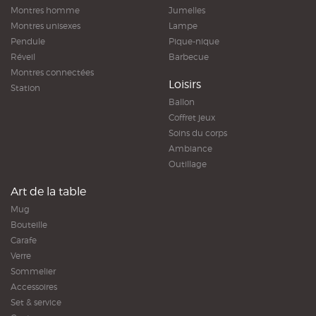
Montres homme
Jumelles
Montres unisexes
Lampe
Pendule
Pique-nique
Réveil
Barbecue
Montres connectées
Loisirs
Station
Ballon
Coffret jeux
Soins du corps
Ambiance
Outillage
Art de la table
Mug
Bouteille
Carafe
Verre
Sommelier
Accessoires
Set & service