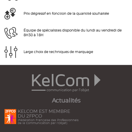
Prix dégressif en fonction de la quantité souhaitée
Équipe de spécialistes disponible du lundi au vendredi de
8H30 à 18H
Large choix de techniques de marquage
Actualités
KELCOM EST MEMBRE
DU 2FPCO
(Fédération Française des Professionnels
de la Communication par l'Objet)