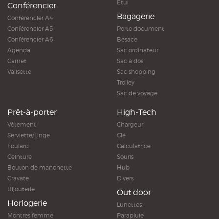
Etui
Conférencier
Bagagerie
Conférencier A4
Conférencier A5
Porte document
Conférencier A6
Besace
Agenda
Sac ordinateur
Carnet
Sac à dos
Valisette
Sac shopping
Trolley
Sac de voyage
Prêt-à-porter
High-Tech
Vêtement
Chargeur
Serviette/Linge
Clé
Foulard
Calculatrice
Ceinture
Souris
Bouton de manchette
Hub
Cravate
Divers
Bijouterie
Out door
Horlogerie
Lunettes
Montres femme
Parapluie