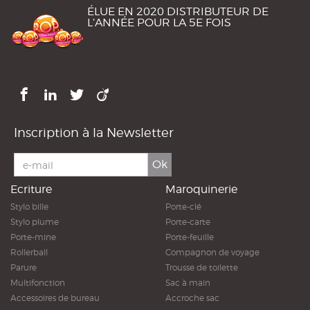
ÉLUE EN 2020 DISTRIBUTEUR DE
L’ANNÉE POUR LA 5E FOIS
Inscription à la Newsletter
Ok
Ecriture
Maroquinerie
Stylo bille
Porte-clé
Stylo plume
Porte-carte
Porte-mine
Porte-feuille
Rollerball
Compagnon de voyage
Parure
Trousse de toilette
Multifonction
Sac à main
Accessoires de bureau
Accroche sac