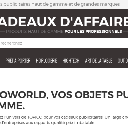
ets publicitaires haut de gamme et de grandes marques
ADEAUX D'AFFAIR
PRODUITS HAUT DE GAMME
POUR LES PROFESSIONNELS
PRÊT À PORTER
HORLOGERIE
HIGHTECH
ART DE LA TABLE
OUT 
COWORLD, VOS OBJETS PU
MME.
z l'univers de TOPICO pour vos cadeaux publicitaires. Un large ch
d'entreprises aux rapports qualité prix imbatable.