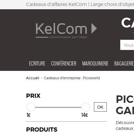
Cadeaux d'affaires KelCom | Large choix d'obj
C
ECRITURE
CONFÉRENCIER
MAROQUINERIE
BAGAGERIE
Accueil
>
Cadeaux d'entreprise : Picoworld
PRIX
PI
GA
OK
1€
14€
Découvre
cadeaux 
PRODUITS