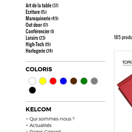
Art de la table
(37)
Ecriture
(15)
Maroquinerie
(49)
Out door
(17)
Conférencier
(1)
185 produ
Loisirs
(23)
High-Tech
(19)
Horlogerie
(24)
COLORIS
KELCOM
Qui sommes-nous ?
Actualités
Pages Conseil