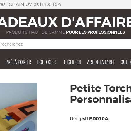
ires | CHAIN UV pslLED010A
ADEAUX D'AFFAIR
PRODUITS HAUT DE GAMME
POUR LES PROFESSIONNELS
PRÊT À PORTER
HORLOGERIE
HIGHTECH
ART DE LA TABLE
OUT 
Petite Torc
Personnalis
pslLED010A
Réf.