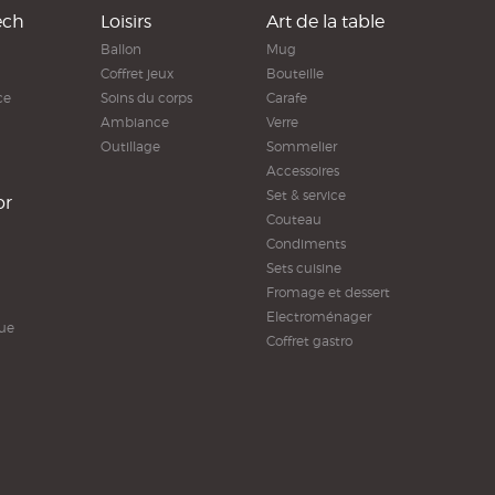
ech
Loisirs
Art de la table
Ballon
Mug
Coffret jeux
Bouteille
ce
Soins du corps
Carafe
Ambiance
Verre
Outillage
Sommelier
Accessoires
Set & service
or
Couteau
Condiments
Sets cuisine
Fromage et dessert
Electroménager
ue
Coffret gastro