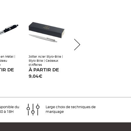
t en Métal |
Jotter Acier Stylo-Bille |
adeau
Stylo Bille | Cadeaux
e
d'Affaires
TIR DE
À PARTIR DE
9,04€
isponible du
Large choix de techniques de
30 à 18H
marquage