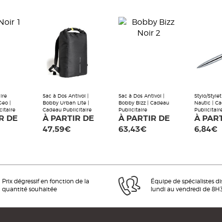
ire
Sac à Dos Antivol |
Sac à Dos Antivol |
Stylo/Style
Geo |
Bobby Urban Lite |
Bobby Bizz | Cadeau
Nautic | C
citaire
Cadeau Publicitaire
Publicitaire
Publicitair
R DE
À PARTIR DE
À PARTIR DE
À PAR
47,59€
63,43€
6,84€
Prix dégressif en fonction de la
Équipe de spécialistes d
quantité souhaitée
lundi au vendredi de 8H