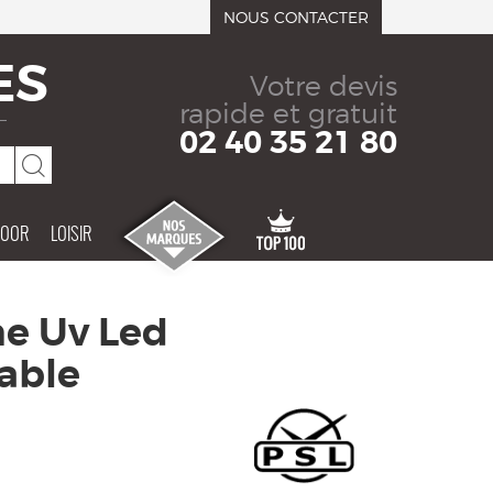
NOUS CONTACTER
ES
Votre devis
rapide et gratuit
02 40 35 21 80
DOOR
LOISIR
he Uv Led
able