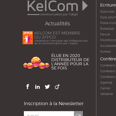
Ecriture
Stylo bille
Stylo plu
Actualités
Porte-min
Rollerball
KELCOM EST MEMBRE
Parure
DU 2FPCO
Multifonct
(Fédération Française des Professionnels
de la Communication par l'Objet)
Accessoire
bureau
ÉLUE EN 2020
Confére
DISTRIBUTEUR DE
L’ANNÉE POUR LA
Conférenc
5E FOIS
Conférenc
Conférenc
Agenda
Carnet
Valisette
Inscription à la Newsletter
Ok