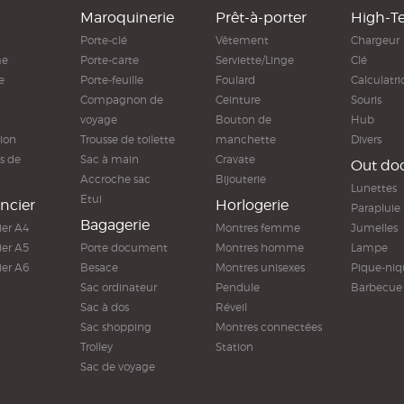
Maroquinerie
Prêt-à-porter
High-T
Porte-clé
Vêtement
Chargeur
me
Porte-carte
Serviette/Linge
Clé
e
Porte-feuille
Foulard
Calculatri
Compagnon de
Ceinture
Souris
voyage
Bouton de
Hub
ion
Trousse de toilette
manchette
Divers
s de
Sac à main
Cravate
Out do
Accroche sac
Bijouterie
Lunettes
Etui
ncier
Horlogerie
Parapluie
Bagagerie
ier A4
Montres femme
Jumelles
ier A5
Porte document
Montres homme
Lampe
ier A6
Besace
Montres unisexes
Pique-niq
Sac ordinateur
Pendule
Barbecue
Sac à dos
Réveil
Sac shopping
Montres connectées
Trolley
Station
Sac de voyage