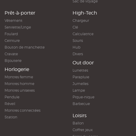
Sac de voyage
Prêt-à-porter
High-Tech
Vêtement
Chargeur
Serviette/Linge
Clé
Foulard
Calculatrice
Ceinture
Souris
Bouton de manchette
Hub
Cravate
Divers
Bijouterie
Out door
Horlogerie
Lunettes
Montres femme
Parapluie
Montres homme
Jumelles
Montres unisexes
Lampe
Pendule
Pique-nique
Réveil
Barbecue
Montres connectées
Loisirs
Station
Ballon
Coffret jeux