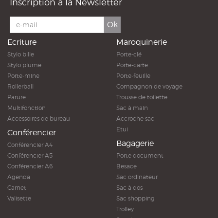
Inscription à la Newsletter
Ok
Ecriture
Maroquinerie
Stylo bille
Porte-clé
Stylo plume
Porte-carte
Porte-mine
Porte-feuille
Rollerball
Compagnon de voyage
Parure
Trousse de toilette
Multifonction
Sac à main
Accessoires de bureau
Accroche sac
Etui
Conférencier
Bagagerie
Conférencier A4
Conférencier A5
Porte document
Conférencier A6
Besace
Agenda
Sac ordinateur
Carnet
Sac à dos
Valisette
Sac shopping
Trolley