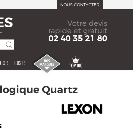
NOUS CONTACTER
ES
Votre devis
rapide et gratuit
02 40 35 21 80
DOOR
LOISIR
logique Quartz
S