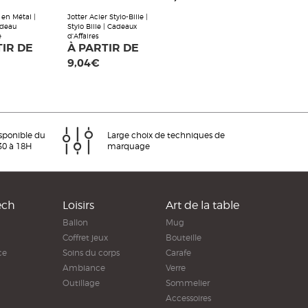
t en Métal |
Jotter Acier Stylo-Bille |
adeau
Stylo Bille | Cadeaux
e
d'Affaires
TIR DE
À PARTIR DE
9,04€
isponible du
Large choix de techniques de
30 à 18H
marquage
ech
Loisirs
Art de la table
Ballon
Mug
Coffret jeux
Bouteille
ce
Soins du corps
Carafe
Ambiance
Verre
Outillage
Sommelier
Accessoires