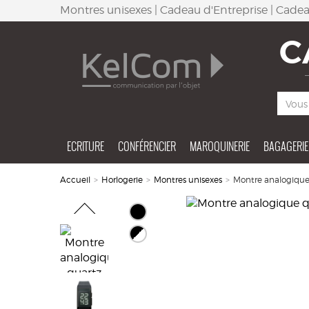
Montres unisexes | Cadeau d'Entreprise | Cadea
C
ECRITURE
CONFÉRENCIER
MAROQUINERIE
BAGAGERIE
Accueil
>
Horlogerie
>
Montres unisexes
>
Montre analogique