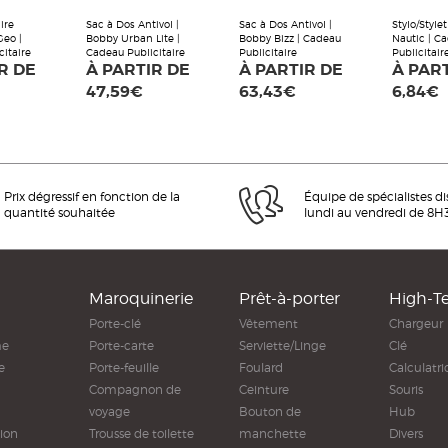
ire
Sac à Dos Antivol |
Sac à Dos Antivol |
Stylo/Style
Geo |
Bobby Urban Lite |
Bobby Bizz | Cadeau
Nautic | C
citaire
Cadeau Publicitaire
Publicitaire
Publicitair
R DE
À PARTIR DE
À PARTIR DE
À PAR
47,59€
63,43€
6,84€
Prix dégressif en fonction de la
Équipe de spécialistes d
quantité souhaitée
lundi au vendredi de 8H
Maroquinerie
Prêt-à-porter
High-T
Porte-clé
Vêtement
Chargeur
me
Porte-carte
Serviette/Linge
Clé
e
Porte-feuille
Foulard
Calculatri
Compagnon de
Ceinture
Souris
voyage
Bouton de
Hub
ion
Trousse de toilette
manchette
Divers