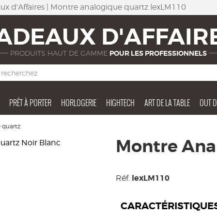
ux d'Affaires | Montre analogique quartz lexLM110
ADEAUX D'AFFAIR
PRODUITS HAUT DE GAMME
POUR LES PROFESSIONNELS
PRÊT À PORTER
HORLOGERIE
HIGHTECH
ART DE LA TABLE
OUT 
 quartz
Montre Ana
lexLM110
Réf.
CARACTÉRISTIQUE