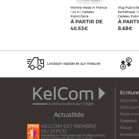
Montre Made in France
Mug Publicita
| 24 H | Cadeau
Esthétique | 
Publicitaire
Cadeau Publi
À PARTIR DE
À PARTI
40,53€
8,68€
Livraison rapide et sur mesure
Ecriture
Stylo bille
Stylo plu
Actualités
Porte-min
Rollerball
KELCOM EST MEMBRE
Parure
DU 2FPCO
Multifonct
(Fédération Française des Professionnels
de la Communication par l'Objet)